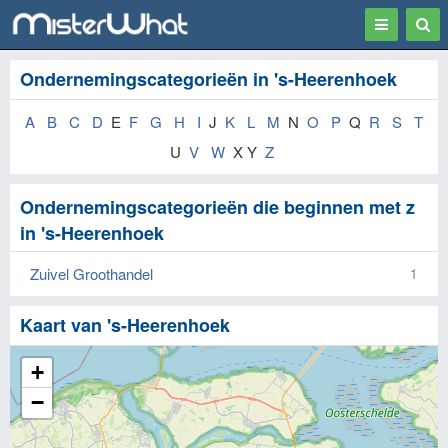
Toggle
Togg
navigation
Sear
Ondernemingscategorieën in 's-Heerenhoek
A
B
C
D
E
F
G
H
I
J
K
L
M
N
O
P
Q
R
S
T
U
V
W
X Y
Z
Ondernemingscategorieën die beginnen met z
in 's-Heerenhoek
Zuivel Groothandel
1
Kaart van 's-Heerenhoek
+
−