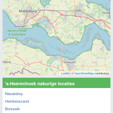
Leaflet
| ©
OpenStreetMap
contributors
's-Heerenhoek naburige locaties
Nieuwdorp
Heinkenszand
Borssele