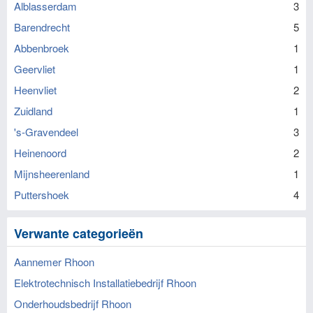
Alblasserdam
3
Barendrecht
5
Abbenbroek
1
Geervliet
1
Heenvliet
2
Zuidland
1
's-Gravendeel
3
Heinenoord
2
Mijnsheerenland
1
Puttershoek
4
Verwante categorieën
Aannemer Rhoon
Elektrotechnisch Installatiebedrijf Rhoon
Onderhoudsbedrijf Rhoon