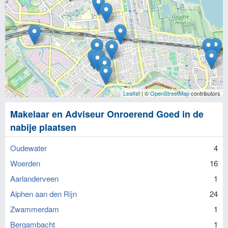
Leaflet
| ©
OpenStreetMap
contributors
Makelaar en Adviseur Onroerend Goed in de
nabije plaatsen
Oudewater
4
Woerden
16
Aarlanderveen
1
Alphen aan den Rijn
24
Zwammerdam
1
Bergambacht
1