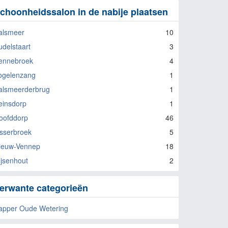
choonheidssalon in de nabije plaatsen
alsmeer
10
udelstaart
3
ennebroek
4
ogelenzang
1
alsmeerderbrug
1
einsdorp
1
oofddorp
46
isserbroek
5
ieuw-Vennep
18
ijsenhout
2
erwante categorieën
apper Oude Wetering