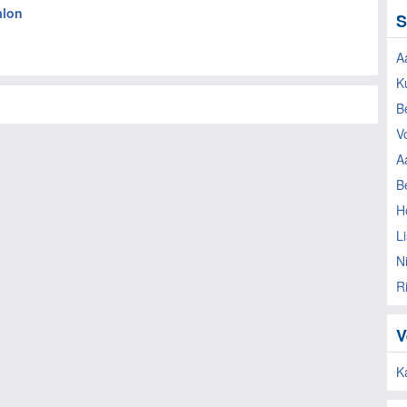
alon
S
A
K
B
V
A
B
H
L
N
R
V
K