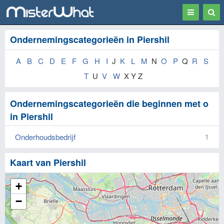
Toggle
Togg
navigation
Sear
Ondernemingscategorieën in Piershil
A
B
C
D
E
F
G
H
I
J
K
L
M
N
O
P
Q
R
S
T
U
V
W
X Y Z
Ondernemingscategorieën die beginnen met o
in Piershil
Onderhoudsbedrijf
1
Kaart van Piershil
+
−