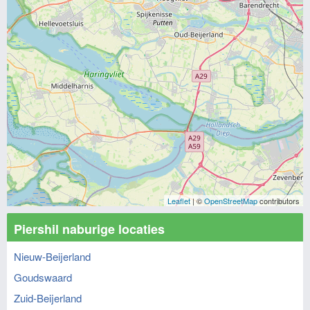
Leaflet
| ©
OpenStreetMap
contributors
Piershil naburige locaties
Nieuw-Beijerland
Goudswaard
Zuid-Beijerland