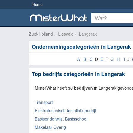
Home
Zuid-Holland
Liesveld
Langerak
Ondernemingscategorieën in Langerak
A
B
C
D
E
F
G
H
I
J
Top bedrijfs categorieën in Langerak
MisterWhat heeft
38 bedrijven
in Langerak gevond
Transport
Elektrotechnisch Installatiebedrijf
Basisonderwijs, Basisschool
Makelaar Overig