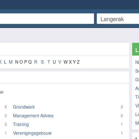
L
K
L
M
N O P Q
R
S
T
U
V
W X Y Z
N
S
G
A
en
T
Vl
Grondwerk
5
3
L
Management Advies
2
2
M
Training
2
1
Verenigingsgebouw
1
1