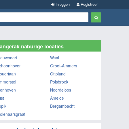
Inloggen
Registreer
angerak naburige locaties
ieuwpoort
Waal
choonhoven
Groot-Ammers
oudriaan
Ottoland
mmerstol
Polsbroek
ienhoven
Noordeloos
ist
Ameide
opik
Bergambacht
olenaarsgraaf