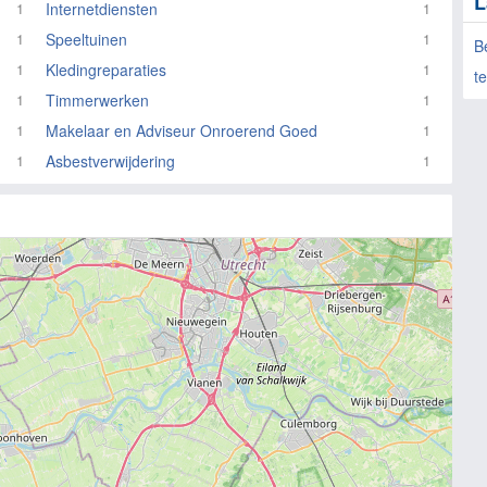
L
Internetdiensten
1
1
Speeltuinen
1
1
B
Kledingreparaties
1
1
t
Timmerwerken
1
1
Makelaar en Adviseur Onroerend Goed
1
1
Asbestverwijdering
1
1