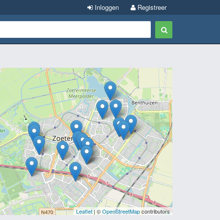
Inloggen
Registreer
Leaflet
| ©
OpenStreetMap
contributors