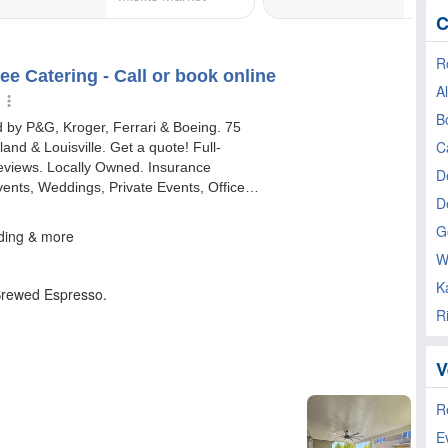
C
R
A
B
C
De
D
G
W
K
R
V
R
E