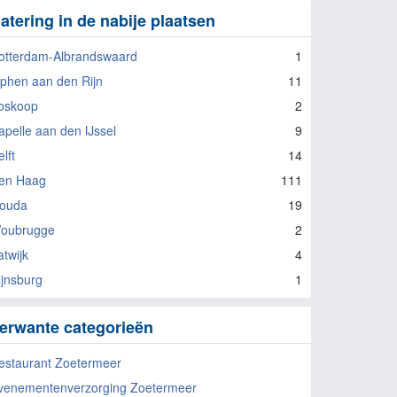
atering in de nabije plaatsen
otterdam-Albrandswaard
1
lphen aan den Rijn
11
oskoop
2
apelle aan den IJssel
9
lft
14
en Haag
111
ouda
19
oubrugge
2
atwijk
4
ijnsburg
1
erwante categorieën
estaurant Zoetermeer
venementenverzorging Zoetermeer