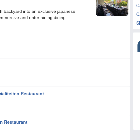
C
C
S
aliteiten Restaurant
en Restaurant