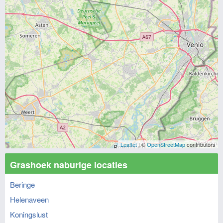
Leaflet
| ©
OpenStreetMap
contributors
Grashoek naburige locaties
Beringe
Helenaveen
Koningslust