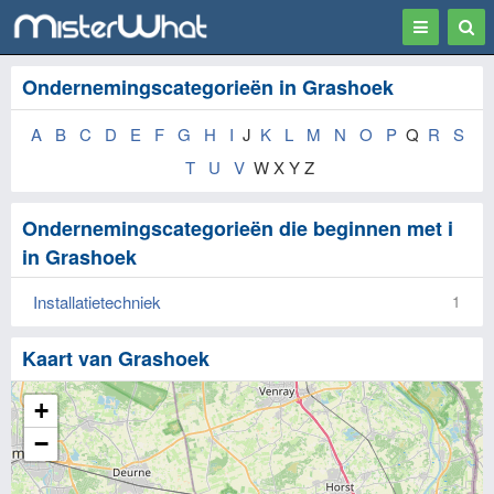
Toggle
Togg
navigation
Sear
Ondernemingscategorieën in Grashoek
A
B
C
D
E
F
G
H
I
J
K
L
M
N
O
P
Q
R
S
T
U
V
W X Y Z
Ondernemingscategorieën die beginnen met i
in Grashoek
Installatietechniek
1
Kaart van Grashoek
+
−