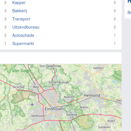
H
Kapper
2
2
Bakkerij
2
2
B
Transport
2
2
Uitzendbureau
2
2
Autoschade
2
1
Supermarkt
1
1