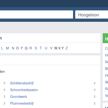
n
H
L
M
N
O
P
Q
R
S
T
U
V
W X Y
Z
C
H
N
B
den
H
W
Schildersbedrijf
5
4
R
Schoonheidssalon
3
3
V
Grondwerk
3
2
Pluimveebedrijf
2
2