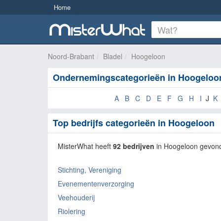
Home
Noord-Brabant
Bladel
Hoogeloon
Ondernemingscategorieën in Hoogeloo
A
B
C
D
E
F
G
H
I
J
K
Top bedrijfs categorieën in Hoogeloon
MisterWhat heeft
92 bedrijven
in Hoogeloon gevon
Stichting, Vereniging
Evenementenverzorging
Veehouderij
Riolering