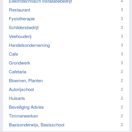
Elektrotechnisch Installatiebedrijf
4
Restaurant
3
Fysiotherapie
3
Schildersbedrijf
3
Veehouderij
3
Handelsonderneming
3
Cafe
3
Grondwerk
3
Cafetaria
2
Bloemen, Planten
2
Autorijschool
2
Huisarts
2
Beveiliging Advies
2
Timmerwerken
2
Basisonderwijs, Basisschool
2