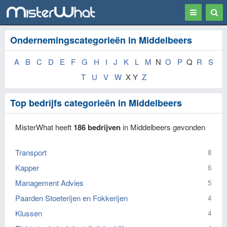
Toggle
Togg
navigation
Sear
Ondernemingscategorieën in Middelbeers
A
B
C
D
E
F
G
H
I
J
K
L
M
N
O
P
Q
R
S
T
U
V
W
X Y
Z
Top bedrijfs categorieën in Middelbeers
MisterWhat heeft
186 bedrijven
in Middelbeers gevonden
Transport
8
Kapper
6
Management Advies
5
Paarden Stoeterijen en Fokkerijen
4
Klussen
4