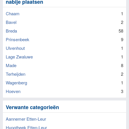
nabije plaatsen
Chaam
1
Bavel
2
Breda
58
Prinsenbeek
9
Ulvenhout
1
Lage Zwaluwe
1
Made
8
Terheijden
2
Wagenberg
1
Hoeven
3
Verwante categorieën
Aannemer Etten-Leur
Hypotheek Etten-Leur