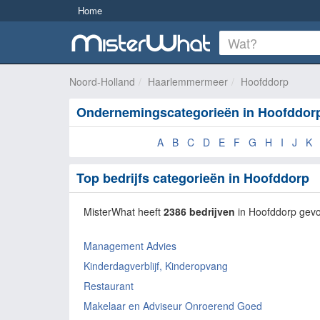
Home
Noord-Holland
Haarlemmermeer
Hoofddorp
Ondernemingscategorieën in Hoofddor
A
B
C
D
E
F
G
H
I
J
K
Top bedrijfs categorieën in Hoofddorp
MisterWhat heeft
2386 bedrijven
in Hoofddorp gev
Management Advies
Kinderdagverblijf, Kinderopvang
Restaurant
Makelaar en Adviseur Onroerend Goed