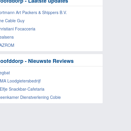
oofddorp - Laatste updates
ortmann Art Packers & Shippers B.V.
he Cable Guy
hristiani Focacceria
ealsens
AZROM
oofddorp - Nieuwste Reviews
egbat
MA Loodgietersbedrijf
 Elfje Snackbar-Cafetaria
teenkamer Dienstverlening Cobie