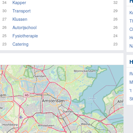
H
Kapper
34
32
Transport
30
29
K
Klussen
27
26
T
Autorijschool
26
26
C
Fysiotherapie
25
24
H
Catering
23
23
N
H
R
M
't
S