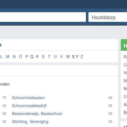
p
H
L
M
N
O
P
Q
R
S
T
U
V
W
X Y
Z
R
C
Vi
N
onden
B
O
Schoonheidssalon
75
46
A
Schoonmaakbedrijf
43
38
B
Basisonderwijs, Basisschool
36
36
Stichting, Vereniging
36
34