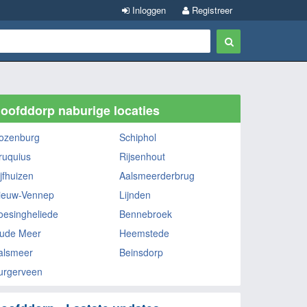
Inloggen
Registreer
oofddorp naburige locaties
ozenburg
Schiphol
ruquius
Rijsenhout
jfhuizen
Aalsmeerderbrug
ieuw-Vennep
Lijnden
oesingheliede
Bennebroek
ude Meer
Heemstede
alsmeer
Beinsdorp
urgerveen