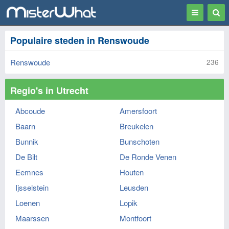
Toggle
Togg
navigation
Sear
Populaire steden in Renswoude
Renswoude
236
Regio's in Utrecht
Abcoude
Amersfoort
Baarn
Breukelen
Bunnik
Bunschoten
De Bilt
De Ronde Venen
Eemnes
Houten
Ijsselstein
Leusden
Loenen
Lopik
Maarssen
Montfoort