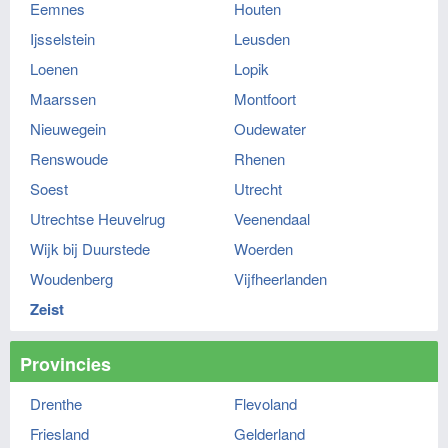
Eemnes
Houten
Ijsselstein
Leusden
Loenen
Lopik
Maarssen
Montfoort
Nieuwegein
Oudewater
Renswoude
Rhenen
Soest
Utrecht
Utrechtse Heuvelrug
Veenendaal
Wijk bij Duurstede
Woerden
Woudenberg
Vijfheerlanden
Zeist
Provincies
Drenthe
Flevoland
Friesland
Gelderland