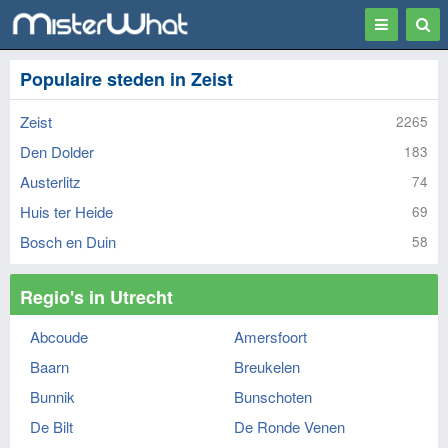
Toggle
Togg
navigation
Sear
Populaire steden in Zeist
Zeist
2265
Den Dolder
183
Austerlitz
74
Huis ter Heide
69
Bosch en Duin
58
Regio's in Utrecht
Abcoude
Amersfoort
Baarn
Breukelen
Bunnik
Bunschoten
De Bilt
De Ronde Venen